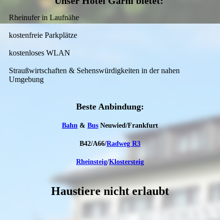
Unser Hotel Garni bietet:
Rheinufer in Laufnähe
kostenfreie Parkplätze
kostenloses WLAN
Straußwirtschaften & Sehenswürdigkeiten in der nahen
Umgebung
Beste An­bindung:
Bahn
&
Bus
Neuwied/Frankfurt
B42/A66/
Radweg R3
Rheinsteig
/
Klostersteig
Haustiere nicht erlaubt