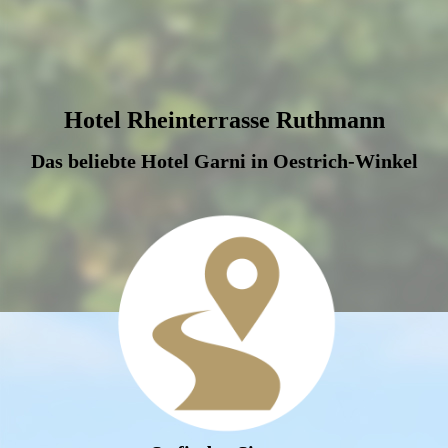
Rheintal bei Lorch
Hotel Rheinterrasse Ruthmann
Das beliebte Hotel Garni in Oestrich-Winkel