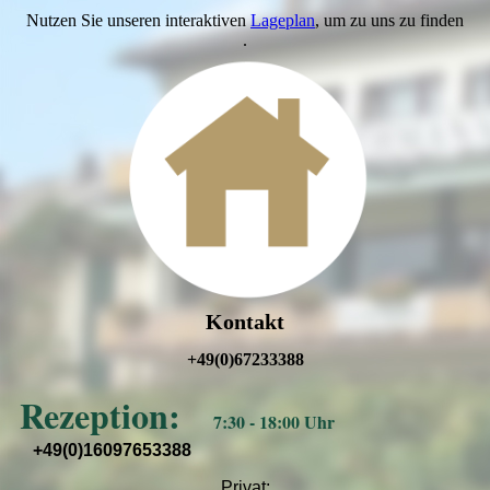
Nutzen Sie unseren interaktiven
Lageplan
, um zu uns zu finden
.
Kontakt
+49(0)67233388
Rezeption:
7:30 - 18:00 Uhr
+49(0)16097653388
Privat: