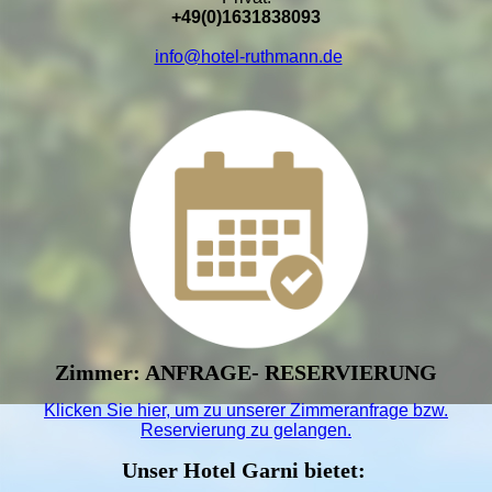
+49(0)1631838093
info@hotel-ruthmann.de
Zimmer: ANFRAGE- RESERVIERUNG
Klicken Sie hier, um zu unserer
Zimmeranfrage bzw.
Reservierung
zu gelangen.
Unser Hotel Garni bietet: