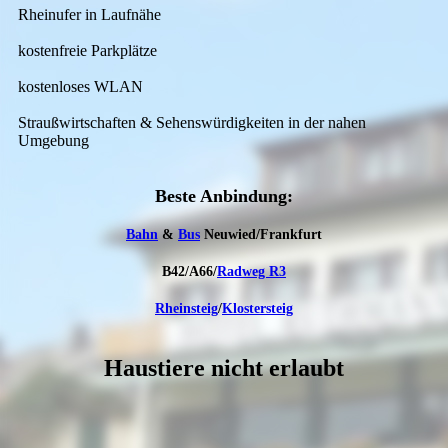
Rheinufer in Laufnähe
kostenfreie Parkplätze
kostenloses WLAN
Straußwirtschaften & Sehenswürdigkeiten in der nahen
Umgebung
Beste An­bindung:
Bahn
&
Bus
Neuwied/Frankfurt
B42/A66/
Radweg R3
Rheinsteig
/
Klostersteig
Haustiere nicht erlaubt