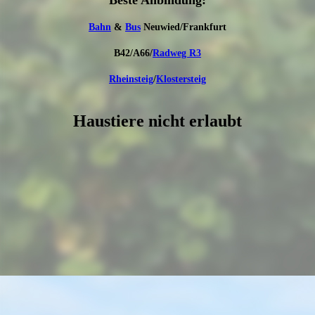
Bahn
&
Bus
Neuwied/Frankfurt
B42/A66/
Radweg R3
Rheinsteig
/
Klostersteig
Haustiere nicht erlaubt