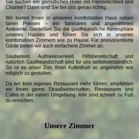
Sie suchen ein gemütliches Hotel mit Per­sön­lich­keit und
Charme? Dann sind Sie bei uns genau richtig.
Wir bieten Ihnen in unserem kom­for­ta­blen Haus neben
fairen Prei­sen – ein familiäres und an­ge­neh­mes
Ambiente. Genießen Sie die gast­freund­liche Atmosphäre
un­se­res Hauses und fühlen Sie sich in unseren
komfortablen Zimmern wie zu Hause. Für preisorientierte
Gäste bieten wir auch einfachere Zimmer an.
Sauberkeit, Aufmerksamkeit, Hilfs­be­reit­schaft und
natürlich Gast­freund­schaft sind für uns selbst­ver­ständ­lich.
So ist es unser Ziel, Ihren Aufenthalt so angenehm wie
mög­lich zu gestalten.
Da wir kein eigenes Restaurant mehr führen, empfehlen
wir Ihnen gerne Straußwirtschaften, Restaurants und
Cafes in der nahen Umgebung. Alle sind schnell zu Fuß
zu erreichen.
Unsere Zimmer