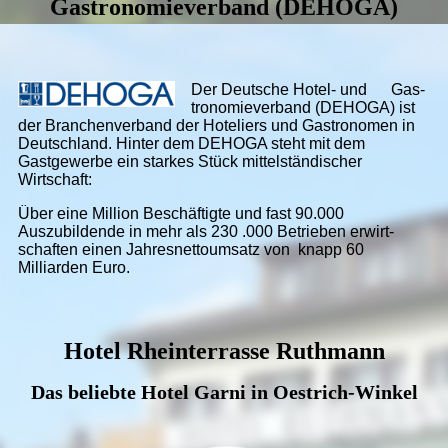
Gastronomieverband (DEHOGA)
Der Deutsche Hotel- und Gas­
tro­no­mie­ver­band (DEHOGA) ist
der Bran­chen­ver­band der Hoteliers und Gastronomen in
Deutsch­land. Hinter dem DEHOGA steht mit dem
Gastgewerbe ein starkes Stück mittelstän­discher
Wirtschaft:
Über eine Million Be­schäf­tigte und fast 90.000
Auszubildende in mehr als 230 .000 Betrieben er­wirt­
schaf­ten einen Jah­res­net­to­um­satz von knapp 60
Milliarden Euro.
Hotel Rheinterrasse Ruthmann
Das beliebte Hotel Garni in Oestrich-Winkel