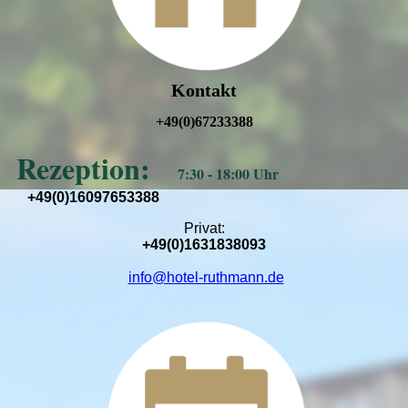
Kontakt
+49(0)67233388
Rezeption:
7:30 - 18:00 Uhr
+49(0)16097653388
Privat:
+49(0)1631838093
info@hotel-ruthmann.de